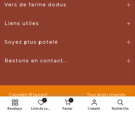
Vers de farine dodus
Liens utiles
Soyez plus potelé
Restons en contact...
Copyright © [année]
Chubby Mealworms
Tous droits réservés.
0
0
Tous les prix sont en CAD.
Boutique
Liste de souhaits
Panier
Compte
Recherche
À propos de nous
Commandes d'abonnement
Récompenses Chubby
À propos de nos vers de farine
FAQ
De gros
Blog