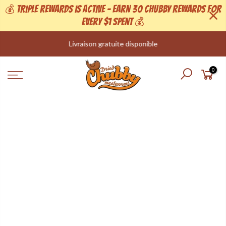
💰 Triple Rewards is active - Earn 30 Chubby Rewards For
Every $1 Spent 💰
Passer
Livraison gratuite disponible
au
contenu
0